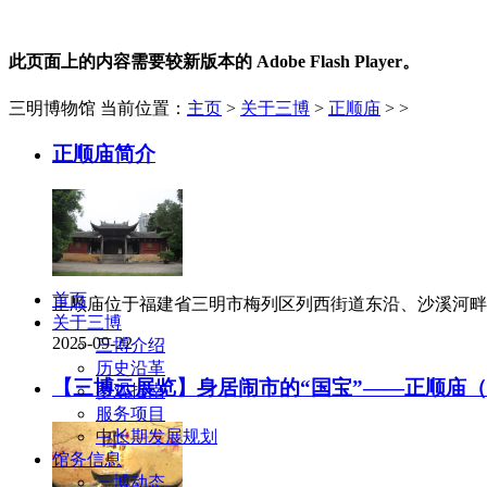
此页面上的内容需要较新版本的 Adobe Flash Player。
三明博物馆
当前位置：
主页
>
关于三博
>
正顺庙
> >
正顺庙简介
首页
正顺庙位于福建省三明市梅列区列西街道东沿、沙溪河畔西
关于三博
2025-09-22
三博介绍
历史沿革
【三博云展览】身居闹市的“国宝”——正顺庙
参观指南
服务项目
中长期发展规划
馆务信息
三博动态