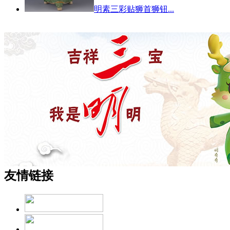
明素三彩贴狮首狮钮...
友情链接