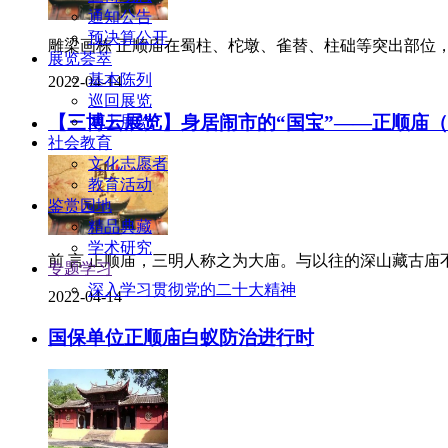
通知公告
预决算公开
雕梁画栋 正顺庙在蜀柱、柁墩、雀替、柱础等突出部位，
展览荟萃
基本陈列
2022-04-14
巡回展览
【三博云展览】身居闹市的“国宝”——正顺庙
网上展览
社会教育
文化志愿者
教育活动
鉴赏园地
精品典藏
学术研究
前 言 正顺庙，三明人称之为大庙。与以往的深山藏古庙不
专题学习
深入学习贯彻党的二十大精神
2022-04-14
国保单位正顺庙白蚁防治进行时