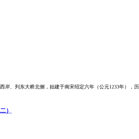
岸、列东大桥北侧，始建于南宋绍定六年（公元1233年），历朝
（二）