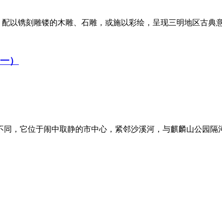
配以镌刻雕镂的木雕、石雕，或施以彩绘，呈现三明地区古典意韵
（一）
同，它位于闹中取静的市中心，紧邻沙溪河，与麒麟山公园隔河相望