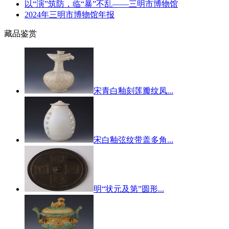
以“演”筑防，临“暴”不乱——三明市博物馆
2024年三明市博物馆年报
藏品鉴赏
宋青白釉刻莲瓣纹凤...
宋白釉弦纹带盖多角...
明“状元及第”圆形...