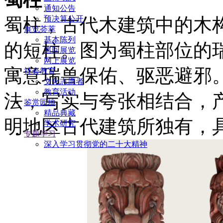
通知公告
预决算公开
蜀柱，古代木建筑中的木
展览荟萃
基本陈列
的短柱。图为蜀柱部位的
巡回展览
网上展览
寓意瑞兽保佑、驱恶避邪
社会教育
文化志愿者
教育活动
法，写实与夸张相结合，
鉴赏园地
精品典藏
明地区古代建筑所独有，
学术研究
专题学习
深入学习贯彻党的二十大精神