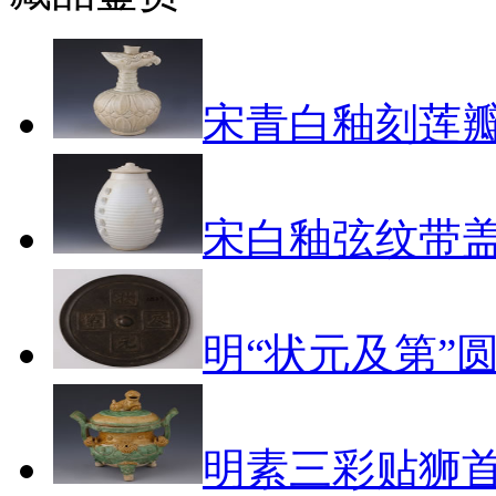
宋青白釉刻莲
宋白釉弦纹带
明“状元及第”
明素三彩贴狮