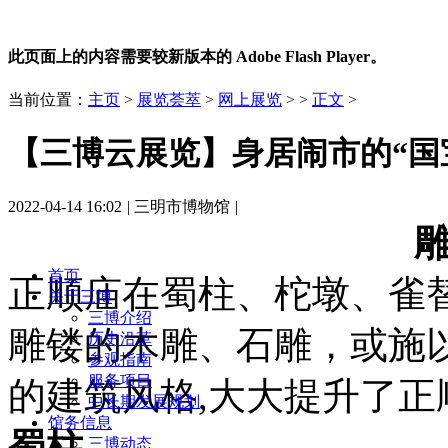
此页面上的内容需要较新版本的 Adobe Flash Player。
当前位置：
主页
>
展览荟萃
>
网上展览
> >
正文
>
【三博云展览】身居闹市的“国
2022-04-14 16:02
|
三明市博物馆
|
首页
正顺庙在蜀柱、柁墩、雀
关于三博
三博介绍
雕镂的木雕、石雕，或施
历史沿革
参观指南
服务项目
的建筑风格,大大提升了
中长期发展规划
馆务信息
蜀柱
三博动态