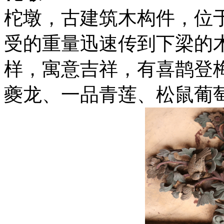
柁墩，古建筑木构件，位
受的重量迅速传到下梁的
样，寓意吉祥，有喜鹊登
夔龙、一品青莲、松鼠葡