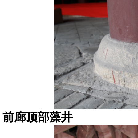
前廊顶部藻井