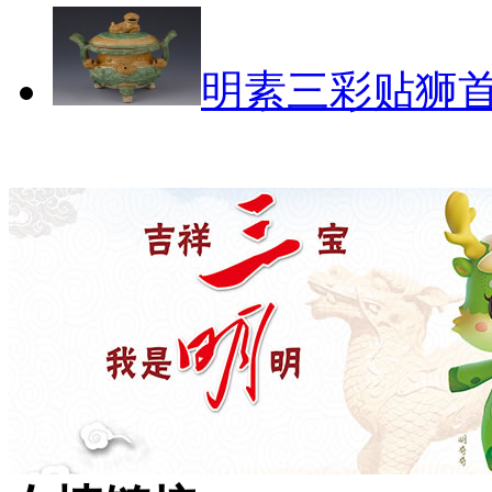
明素三彩贴狮