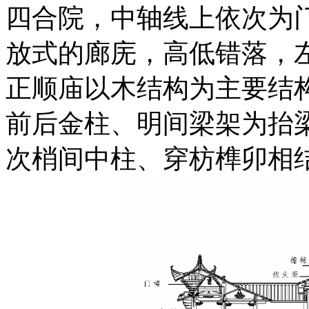
四合院，中轴线上依次为
放式的廊庑，高低错落，
正顺庙以木结构为主要结
前后金柱、明间梁架为抬
次梢间中柱、穿枋榫卯相