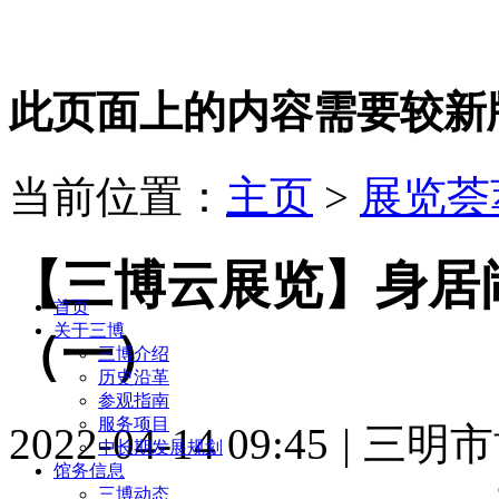
此页面上的内容需要较新版本的 A
当前位置：
主页
>
展览荟
【三博云展览】身居
首页
关于三博
（一）
三博介绍
历史沿革
参观指南
服务项目
2022-04-14 09:45
|
三明市
中长期发展规划
馆务信息
三博动态