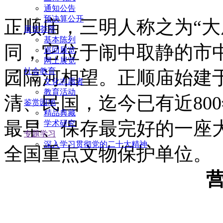
通知公告
预决算公开
正顺庙，三明人称之为“大
展览荟萃
基本陈列
同，它位于闹中取静的市
巡回展览
网上展览
社会教育
园隔河相望。正顺庙始建于
文化志愿者
教育活动
清、民国，迄今已有近80
鉴赏园地
精品典藏
最早、保存最完好的一座大
学术研究
专题学习
深入学习贯彻党的二十大精神
全国重点文物保护单位。