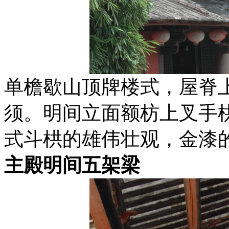
单檐歇山顶牌楼式，屋脊
须。明间立面额枋上叉手
式斗栱的雄伟壮观，金漆的
主殿明间五架梁