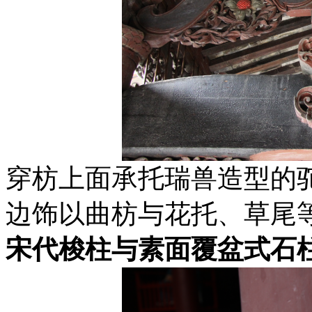
穿枋上面承托瑞兽造型的
边饰以曲枋与花托、草尾
宋代梭柱与素面覆盆式石