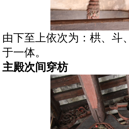
由下至上依次为：栱、斗
于一体。
主殿次间穿枋