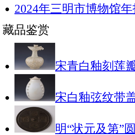
2024年三明市博物馆年
藏品鉴赏
宋青白釉刻莲
宋白釉弦纹带
明“状元及第”