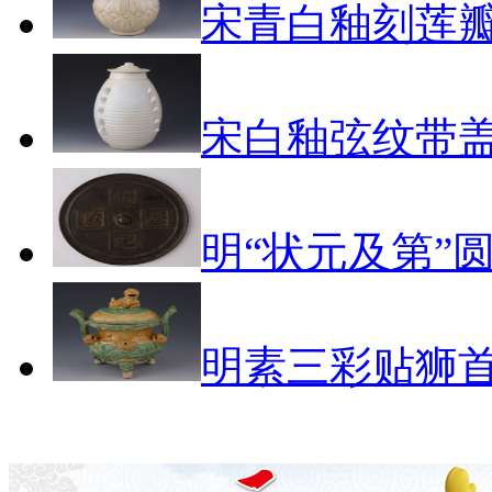
宋青白釉刻莲
宋白釉弦纹带
明“状元及第”
明素三彩贴狮