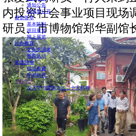
通知公告
内投资社会事业项目现场
预决算公开
展览荟萃
基本陈列
研员、市博物馆郑华副馆
巡回展览
网上展览
社会教育
文化志愿者
教育活动
鉴赏园地
精品典藏
学术研究
专题学习
深入学习贯彻党的二十大精神