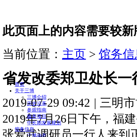
此页面上的内容需要较新版本的 A
当前位置：
主页
>
馆务信
省发改委郑卫处长一
首页
关于三博
三博介绍
2019-07-29 09:42
|
三明市
历史沿革
参观指南
2019年7月26日下午，
服务项目
中长期发展规划
馆务信息
张爱武调研员一行人来到
三博动态